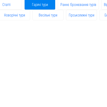
Статті
Гарячі тури
Раннє бронювання турів
Ві
Новорічні тури
Весільні тури
Гірськолижні тури
Е