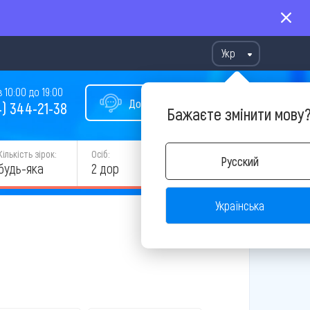
Укр
10:00 до 19:00
Допомога у виборі туру
) 344-21-38
Бажаєте змінити мову
Кількість зірок:
Осіб:
Русский
ЗНАЙТИ
будь-яка
2 дор
Українська