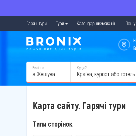
Гарячі тури
Тури
Календар низьких цін
Пошук
Н
в
Виліт з
Куди?
з Жешува
Карта сайту. Гарячі тури
Типи сторінок