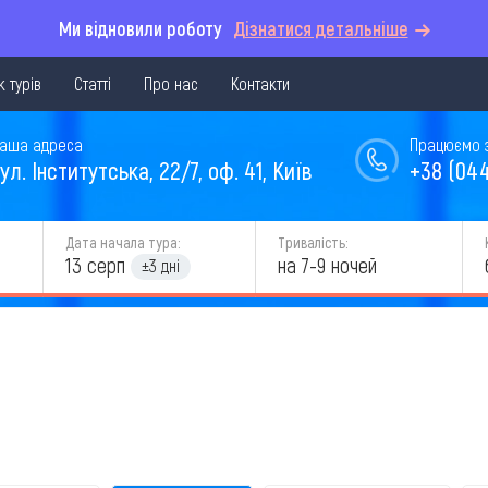
Ми відновили роботу
Дізнатися детальніше
 турів
Статті
Про нас
Контакти
аша адреса
Працюємо з 
ул. Інститутська, 22/7, оф. 41, Київ
+38 (044
Дата начала тура:
Тривалість:
13 серп
на 7-9 ночей
±3 дні