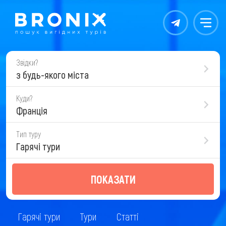
Контакты
Меню
Звідки?
з будь-якого міста
Куди?
Франція
Тип туру
Гарячі тури
ПОКАЗАТИ
Гарячі тури
Тури
Статті