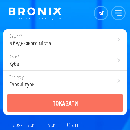
Контакты
Меню
Звідки?
з будь-якого міста
Куди?
Куба
Тип туру
Гарячі тури
ПОКАЗАТИ
Гарячі тури
Тури
Статті