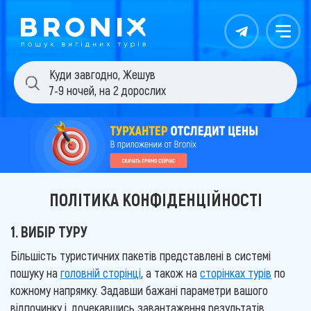
Контакты
Меню
Куди завгодно
,
Жешув
7-9 ночей
,
на 2 дорослих
ПОЛІТИКА КОНФІДЕНЦІЙНОСТІ
1. ВИБІР ТУРУ
Більшість туристичних пакетів представлені в системі
пошуку на
головній сторінці
, а також на
сторінках турів
по
кожному напрямку. Задавши бажані параметри вашого
відпочинку і, дочекавшись завантаження результатів