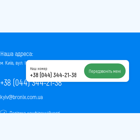
Наша адреса:
м. Київ, вул. Інститутська, 22/7, оф. 41
Наш номер:
Передзвоніть мені
+38 (044) 344-21-38
+38 (044) 344-21-38
kyiv@bronix.com.ua
Політика конфіденційності
Пользовательское соглашение
Публічна оферта
Карта сайту