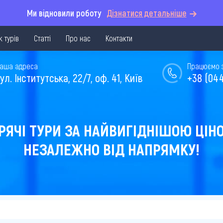
Ми відновили роботу
Дізнатися детальніше
 турів
Статті
Про нас
Контакти
аша адреса
Працюємо з 
ул. Інститутська, 22/7, оф. 41, Київ
+38 (044
РЯЧІ ТУРИ ЗА НАЙВИГІДНІШОЮ ЦІН
НЕЗАЛЕЖНО ВІД НАПРЯМКУ!