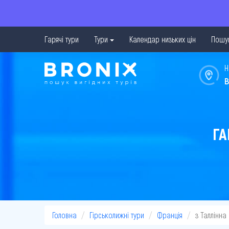
Гарячі тури
Тури
Календар низьких цін
Пошук
Н
в
ГА
Головна
Гірськолижні тури
Франція
з Таллінна