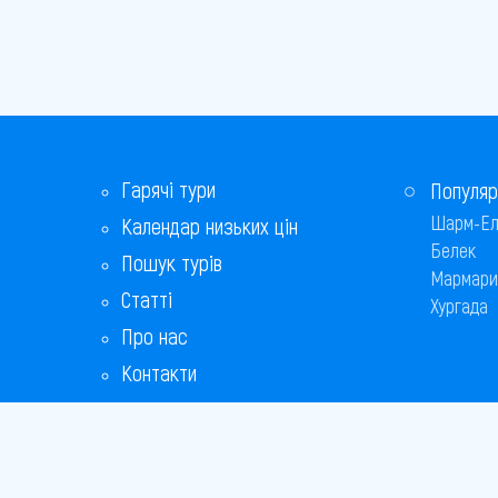
Гарячі тури
Популяр
Шарм-Ел
Календар низьких цін
Белек
Пошук турів
Мармари
Статті
Хургада
Про нас
Контакти
Бонусна програма
Відповіді на популярні питання