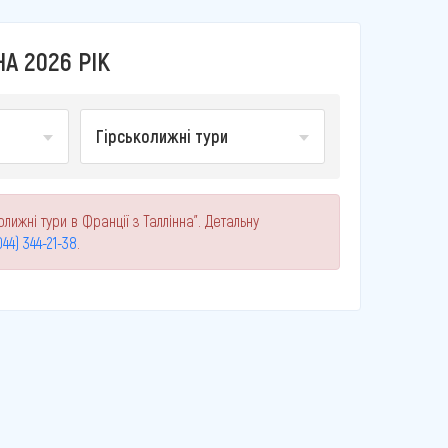
А 2026 РІК
Гірськолижні тури
лижні тури в Франції з Таллінна". Детальну
044) 344-21-38
.