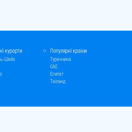
ні курорти
Популярні країни
ь-Шейх
Туреччина
ОАЕ
с
Єгипет
Таїланд