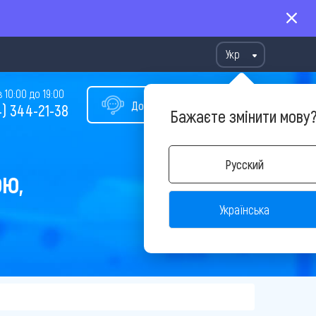
Укр
10:00 до 19:00
Допомога у виборі туру
) 344-21-38
Бажаєте змінити мову
Русский
ОЮ,
Українська