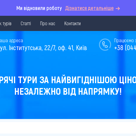
Ми відновили роботу
Дізнатися детальніше
 турів
Статті
Про нас
Контакти
аша адреса
Працюємо з 
ул. Інститутська, 22/7, оф. 41, Київ
+38 (044
РЯЧІ ТУРИ ЗА НАЙВИГІДНІШОЮ ЦІН
НЕЗАЛЕЖНО ВІД НАПРЯМКУ!