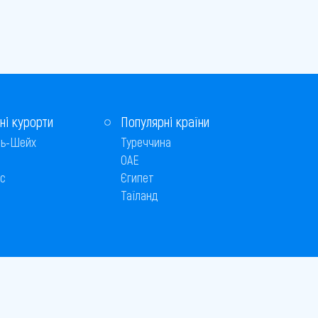
ні курорти
Популярні країни
ь-Шейх
Туреччина
ОАЕ
с
Єгипет
Таїланд