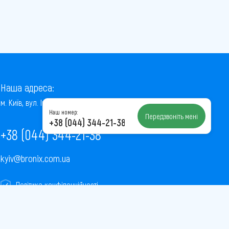
Наша адреса:
м. Київ, вул. Інститутська, 22/7, оф. 41
Наш номер:
Передзвоніть мені
+38 (044) 344-21-38
+38 (044) 344-21-38
kyiv@bronix.com.ua
Політика конфіденційності
Пользовательское соглашение
Публічна оферта
Карта сайту