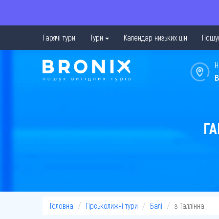
Гарячі тури
Тури
Календар низьких цін
Пошук
Н
в
ГА
Головна
Гірськолижні тури
Балі
з Таллінна