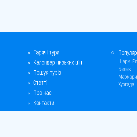
Гарячі тури
Популяр
Шарм-Ел
Календар низьких цін
Белек
Пошук турів
Мармари
Статті
Хургада
Про нас
Контакти
Бонусна програма
Відповіді на популярні питання