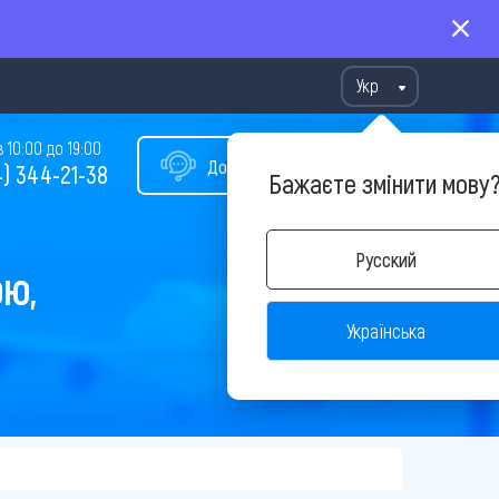
Укр
10:00 до 19:00
Допомога у виборі туру
) 344-21-38
Бажаєте змінити мову
Русский
ОЮ,
Українська