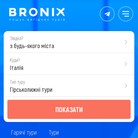
Контакты
Меню
Звідки?
з будь-якого міста
Куди?
Італія
Тип туру
Гірськолижні тури
ПОКАЗАТИ
Гарячі тури
Тури