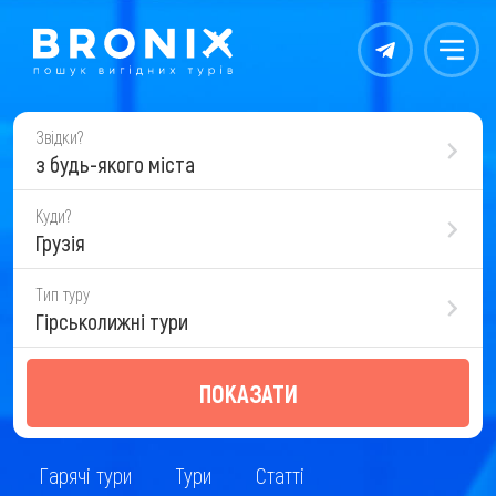
Контакты
Меню
Звідки?
з будь-якого міста
Куди?
Грузія
Тип туру
Гірськолижні тури
ПОКАЗАТИ
Гарячі тури
Тури
Статті