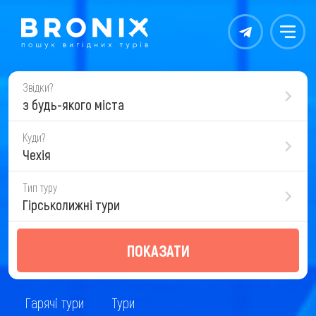
Контакты
Меню
Звідки?
з будь-якого міста
Куди?
Чехія
Тип туру
Гірськолижні тури
ПОКАЗАТИ
Гарячі тури
Тури