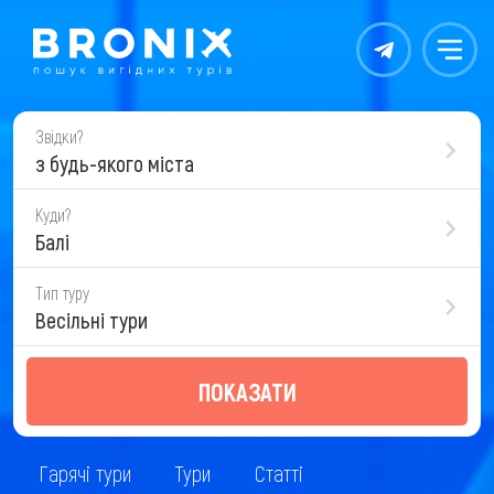
Контакты
Меню
Звідки?
з будь-якого міста
Куди?
Балі
Тип туру
Весільні тури
ПОКАЗАТИ
Гарячі тури
Тури
Статті