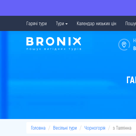
Гарячі тури
Тури
Календар низьких цін
Пошук
Н
в
ГА
Головна
Весільні тури
Чорногорія
з Таллінна