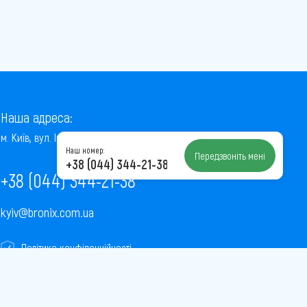
Наша адреса:
м. Київ, вул. Інститутська, 22/7, оф. 41
Наш номер:
Передзвоніть мені
+38 (044) 344-21-38
+38 (044) 344-21-38
kyiv@bronix.com.ua
Політика конфіденційності
Пользовательское соглашение
Публічна оферта
Карта сайту