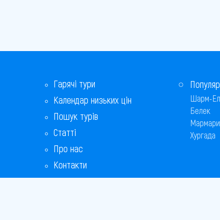
Гарячі тури
Популяр
Шарм-Ел
Календар низьких цін
Белек
Пошук турів
Мармари
Статті
Хургада
Про нас
Контакти
Бонусна програма
Відповіді на популярні питання