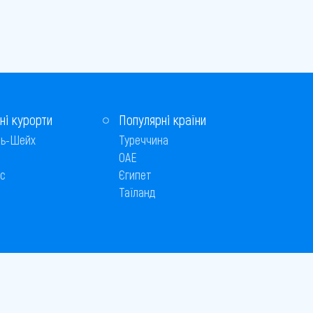
ні курорти
Популярні країни
ь-Шейх
Туреччина
ОАЕ
с
Єгипет
Таїланд