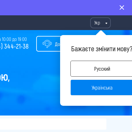
Укр
10:00 до 19:00
Допомога у виборі туру
) 344-21-38
Бажаєте змінити мову
Русский
ОЮ,
Українська