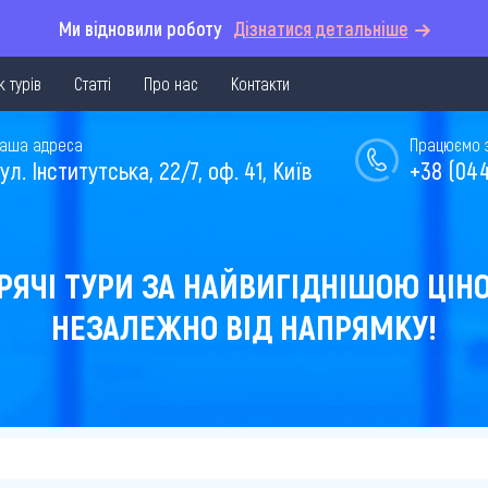
Ми відновили роботу
Дізнатися детальніше
 турів
Статті
Про нас
Контакти
аша адреса
Працюємо з 
ул. Інститутська, 22/7, оф. 41, Київ
+38 (044
РЯЧІ ТУРИ ЗА НАЙВИГІДНІШОЮ ЦІН
НЕЗАЛЕЖНО ВІД НАПРЯМКУ!