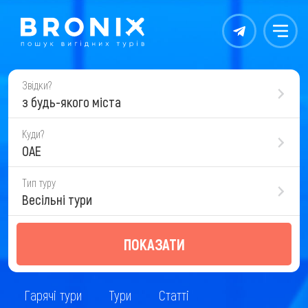
Контакты
Меню
Звідки?
з будь-якого міста
Куди?
ОАЕ
Тип туру
Весільні тури
ПОКАЗАТИ
Гарячі тури
Тури
Статті