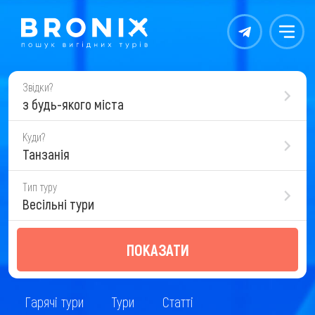
Контакты
Меню
Звідки?
з будь-якого міста
Куди?
Танзанія
Тип туру
Весільні тури
ПОКАЗАТИ
Гарячі тури
Тури
Статті