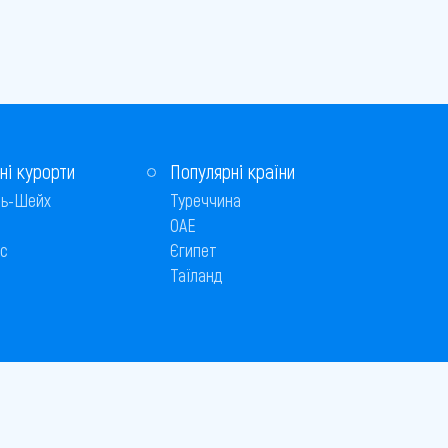
ні курорти
Популярні країни
ь-Шейх
Туреччина
ОАЕ
с
Єгипет
Таїланд