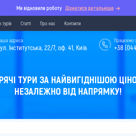
Ми відновили роботу
Дізнатися детальніше
 турів
Статті
Про нас
Контакти
аша адреса
Працюємо з 
ул. Інститутська, 22/7, оф. 41, Київ
+38 (044
РЯЧІ ТУРИ ЗА НАЙВИГІДНІШОЮ ЦІН
НЕЗАЛЕЖНО ВІД НАПРЯМКУ!