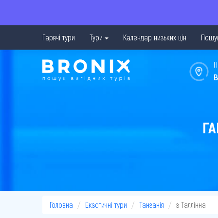
Гарячі тури
Тури
Календар низьких цін
Пошук
Н
в
ГА
Головна
Екзотичні тури
Танзанія
з Таллінна