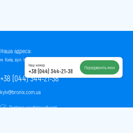
Наша адреса:
м. Київ, вул. Інститутська, 22/7, оф. 41
Наш номер:
Передзвоніть мені
+38 (044) 344-21-38
+38 (044) 344-21-38
kyiv@bronix.com.ua
Політика конфіденційності
Пользовательское соглашение
Публічна оферта
Карта сайту