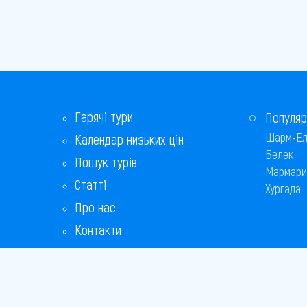
Гарячі тури
Популяр
Шарм-Ел
Календар низьких цін
Белек
Пошук турів
Мармари
Статті
Хургада
Про нас
Контакти
Бонусна програма
Відповіді на популярні питання