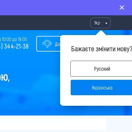
Укр
10:00 до 19:00
Допомога у виборі туру
) 344-21-38
Бажаєте змінити мову
Русский
ОЮ,
Українська