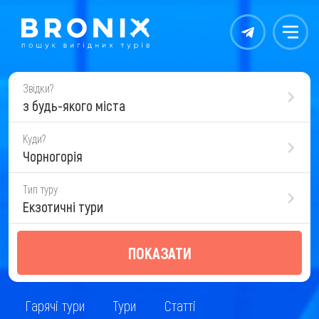
Контакты
Меню
Звідки?
з будь-якого міста
Куди?
Чорногорія
Тип туру
Екзотичні тури
ПОКАЗАТИ
Гарячі тури
Тури
Статті