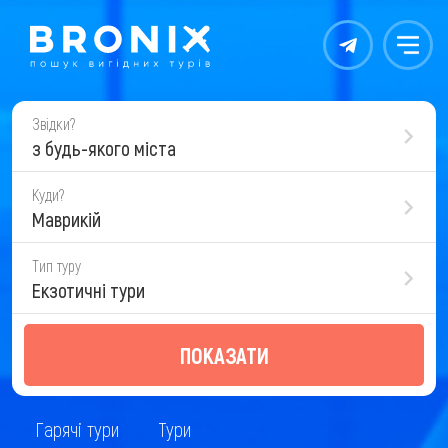
Контакты
Меню
Звідки?
з будь-якого міста
Куди?
Маврикій
Тип туру
Екзотичні тури
ПОКАЗАТИ
Гарячі тури
Тури