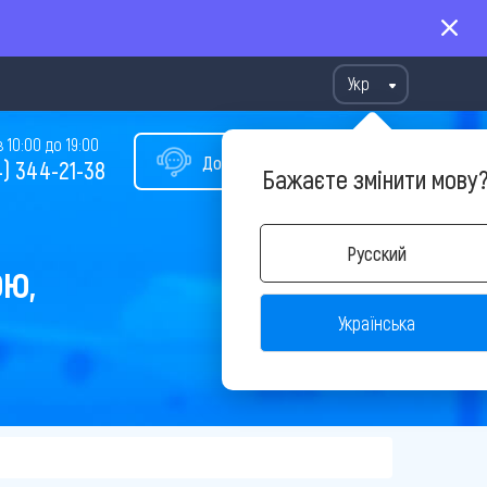
Укр
10:00 до 19:00
Допомога у виборі туру
) 344-21-38
Бажаєте змінити мову
Русский
ОЮ,
Українська