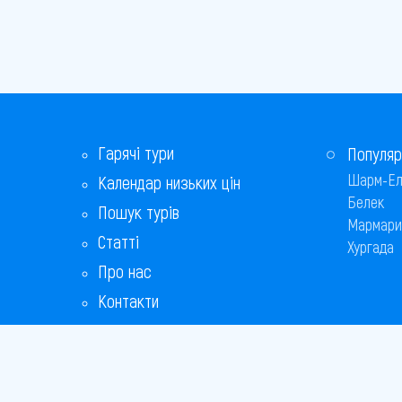
Гарячі тури
Популяр
Шарм-Ел
Календар низьких цін
Белек
Пошук турів
Мармари
Статті
Хургада
Про нас
Контакти
Бонусна програма
Відповіді на популярні питання