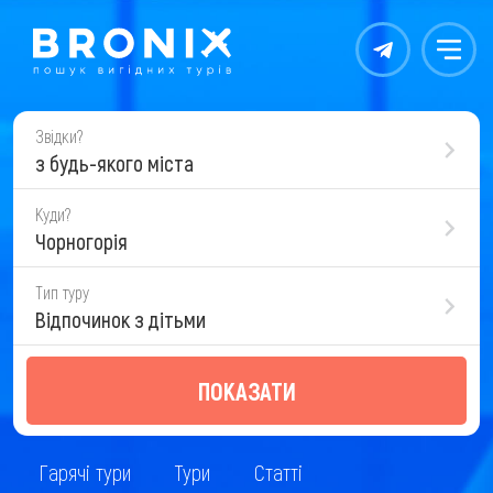
Контакты
Меню
Звідки?
з будь-якого міста
Куди?
Чорногорія
Тип туру
Відпочинок з дітьми
ПОКАЗАТИ
Гарячі тури
Тури
Статті