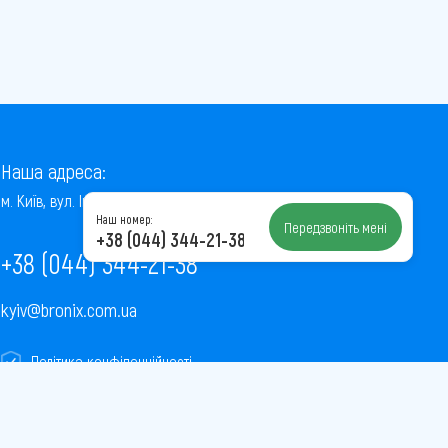
Наша адреса:
м. Київ, вул. Інститутська, 22/7, оф. 41
Наш номер:
Передзвоніть мені
+38 (044) 344-21-38
+38 (044) 344-21-38
kyiv@bronix.com.ua
Політика конфіденційності
Пользовательское соглашение
Публічна оферта
Карта сайту