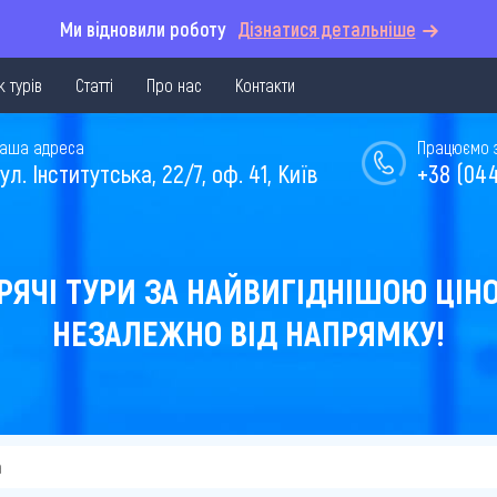
Ми відновили роботу
Дізнатися детальніше
 турів
Статті
Про нас
Контакти
аша адреса
Працюємо з 
ул. Інститутська, 22/7, оф. 41, Київ
+38 (044
РЯЧІ ТУРИ ЗА НАЙВИГІДНІШОЮ ЦІН
НЕЗАЛЕЖНО ВІД НАПРЯМКУ!
а