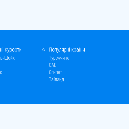
ні курорти
Популярні країни
ь-Шейх
Туреччина
ОАЕ
с
Єгипет
Таїланд