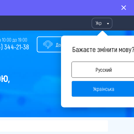
Укр
10:00 до 19:00
Допомога у виборі туру
) 344-21-38
Бажаєте змінити мову
Русский
ОЮ,
Українська