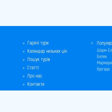
Гарячі тури
Популяр
Шарм-Ел
Календар низьких цін
Белек
Пошук турів
Мармари
Статті
Хургада
Про нас
Контакти
Бонусна програма
Відповіді на популярні питання