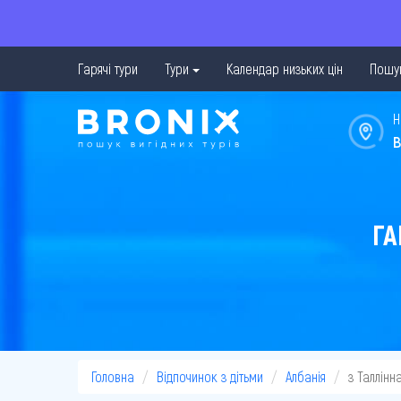
Гарячі тури
Тури
Календар низьких цін
Пошук
Н
в
ГА
Головна
Відпочинок з дітьми
Албанія
з Таллінн