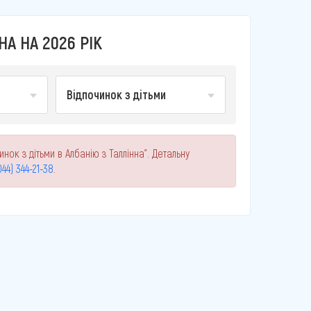
А НА 2026 РІК
Відпочинок з дітьми
нок з дітьми в Албанію з Таллінна". Детальну
044) 344-21-38
.