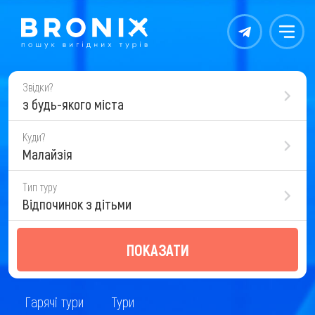
Контакты
Меню
Звідки?
з будь-якого міста
Куди?
Малайзія
Тип туру
Відпочинок з дітьми
ПОКАЗАТИ
Гарячі тури
Тури