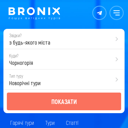
Контакты
Меню
Звідки?
з будь-якого міста
Куди?
Чорногорія
Тип туру
Новорічні тури
ПОКАЗАТИ
Гарячі тури
Тури
Статті