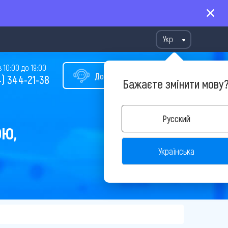
Укр
10:00 до 19:00
Допомога у виборі туру
) 344-21-38
Бажаєте змінити мову
Русский
ОЮ,
Українська