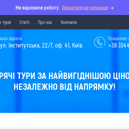
Ми відновили роботу
Дізнатися детальніше
 турів
Статті
Про нас
Контакти
аша адреса
Працюємо з 
ул. Інститутська, 22/7, оф. 41, Київ
+38 (044
РЯЧІ ТУРИ ЗА НАЙВИГІДНІШОЮ ЦІН
НЕЗАЛЕЖНО ВІД НАПРЯМКУ!