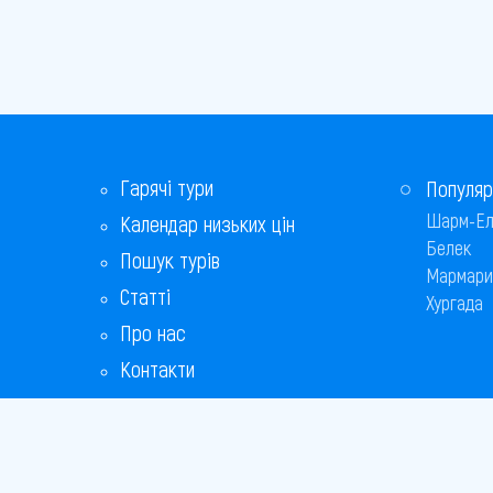
Гарячі тури
Популяр
Шарм-Ел
Календар низьких цін
Белек
Пошук турів
Мармари
Статті
Хургада
Про нас
Контакти
Бонусна програма
Відповіді на популярні питання