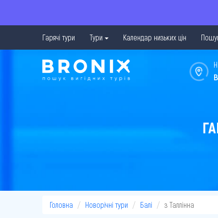
Гарячі тури
Тури
Календар низьких цін
Пошук
Н
в
ГА
Головна
Новорічні тури
Балі
з Таллінна