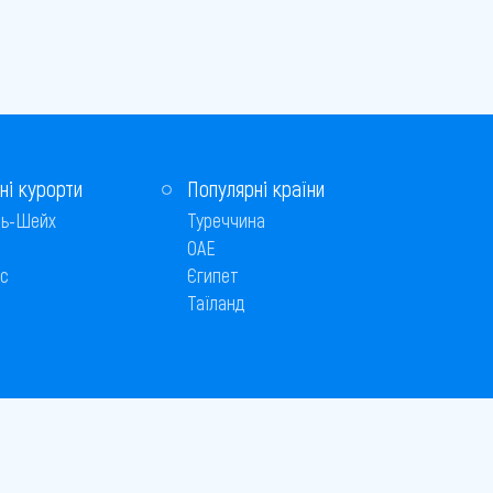
ні курорти
Популярні країни
ь-Шейх
Туреччина
ОАЕ
с
Єгипет
Таїланд