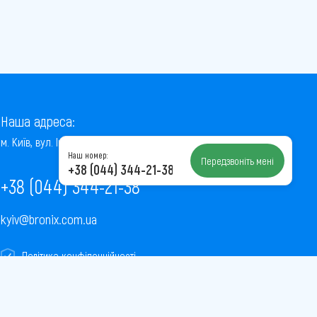
Наша адреса:
м. Київ, вул. Інститутська, 22/7, оф. 41
Наш номер:
Передзвоніть мені
+38 (044) 344-21-38
+38 (044) 344-21-38
kyiv@bronix.com.ua
Політика конфіденційності
Пользовательское соглашение
Публічна оферта
Карта сайту