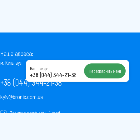
Наша адреса:
м. Київ, вул. Інститутська, 22/7, оф. 41
Наш номер:
Передзвоніть мені
+38 (044) 344-21-38
+38 (044) 344-21-38
kyiv@bronix.com.ua
Політика конфіденційності
Пользовательское соглашение
Публічна оферта
Карта сайту