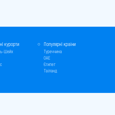
ні курорти
Популярні країни
ь-Шейх
Туреччина
ОАЕ
с
Єгипет
Таїланд