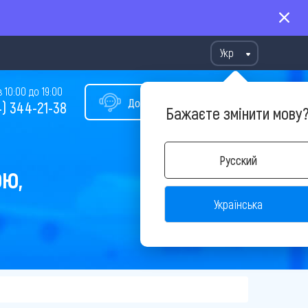
Укр
10:00 до 19:00
Допомога у виборі туру
) 344-21-38
Бажаєте змінити мову
Русский
ОЮ,
Українська