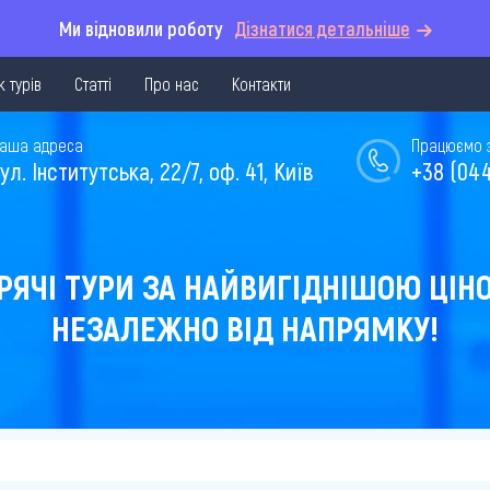
Ми відновили роботу
Дізнатися детальніше
 турів
Статті
Про нас
Контакти
аша адреса
Працюємо з 
ул. Інститутська, 22/7, оф. 41, Київ
+38 (044
РЯЧІ ТУРИ ЗА НАЙВИГІДНІШОЮ ЦІН
НЕЗАЛЕЖНО ВІД НАПРЯМКУ!