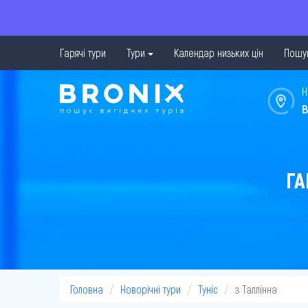
Гарячі тури
Тури
Календар низьких цін
Пошук
Н
в
ГА
Головна
Новорічні тури
Туніс
з Таллінна