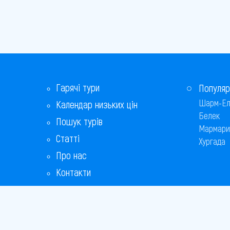
Гарячі тури
Популяр
Шарм-Ел
Календар низьких цін
Белек
Пошук турів
Мармари
Статті
Хургада
Про нас
Контакти
Бонусна програма
Відповіді на популярні питання