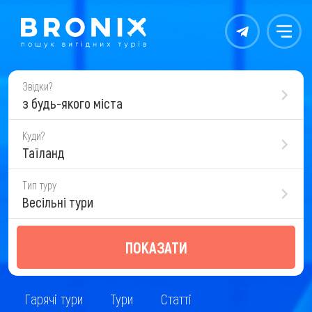
Контакты
Меню
Звідки?
з будь-якого міста
Куди?
Таїланд
Тип туру
Весільні тури
ПОКАЗАТИ
Гарячі тури
Тури
Статті