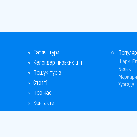
Гарячі тури
Популяр
Шарм-Ел
Календар низьких цін
Белек
Пошук турів
Мармари
Статті
Хургада
Про нас
Контакти
Бонусна програма
Відповіді на популярні питання