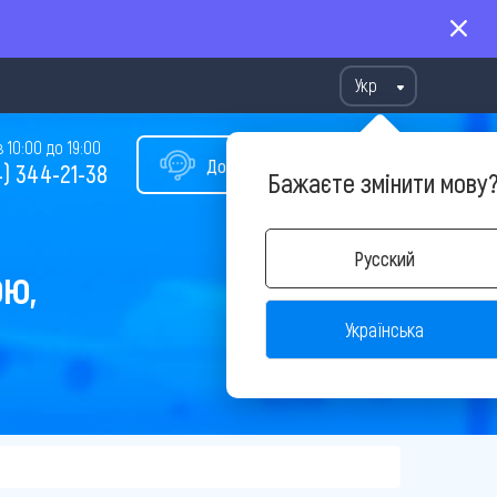
Укр
10:00 до 19:00
Допомога у виборі туру
) 344-21-38
Бажаєте змінити мову
Русский
ОЮ,
Українська