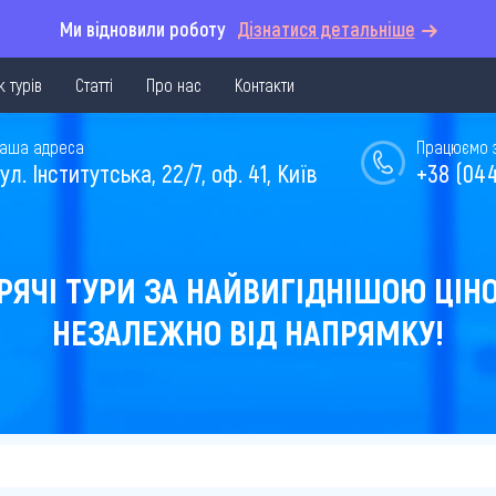
Ми відновили роботу
Дізнатися детальніше
 турів
Статті
Про нас
Контакти
аша адреса
Працюємо з 
ул. Інститутська, 22/7, оф. 41, Київ
+38 (044
РЯЧІ ТУРИ ЗА НАЙВИГІДНІШОЮ ЦІН
НЕЗАЛЕЖНО ВІД НАПРЯМКУ!