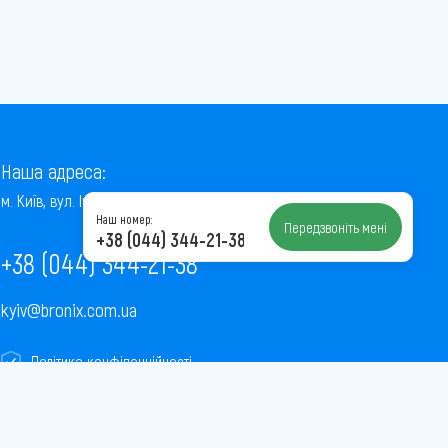
Наша адреса:
м. Київ, вул. Інститутська, 22/7, оф. 41
Наш номер:
Передзвоніть мені
+38 (044) 344-21-38
+38 (044) 344-21-38
kyiv@bronix.com.ua
Політика конфіденційності
Пользовательское соглашение
Публічна оферта
Карта сайту