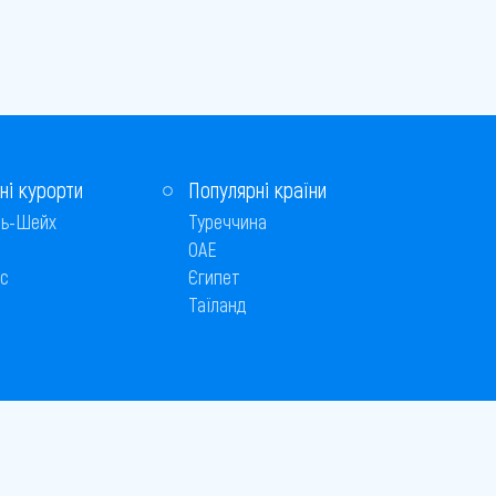
ні курорти
Популярні країни
ь-Шейх
Туреччина
ОАЕ
с
Єгипет
Таїланд