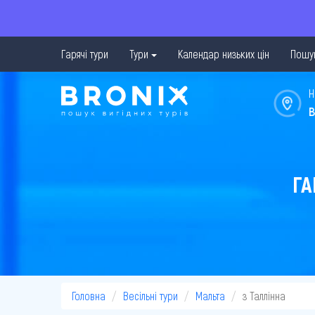
Гарячі тури
Тури
Календар низьких цін
Пошук
Н
в
ГА
Головна
Весільні тури
Мальта
з Таллінна