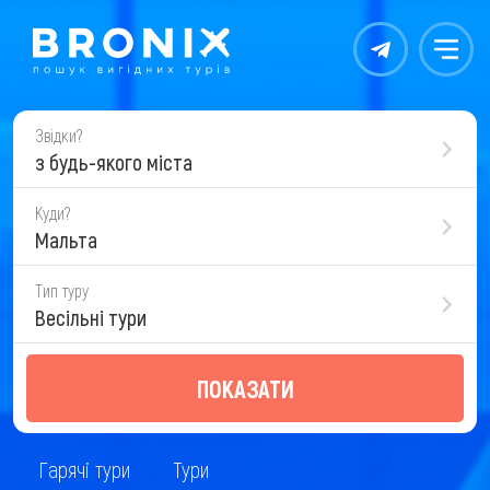
Контакты
Меню
Звідки?
з будь-якого міста
Куди?
Мальта
Тип туру
Весільні тури
ПОКАЗАТИ
Гарячі тури
Тури