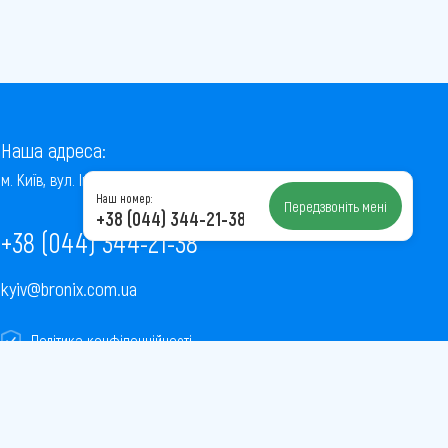
Наша адреса:
м. Київ, вул. Інститутська, 22/7, оф. 41
Наш номер:
Передзвоніть мені
+38 (044) 344-21-38
+38 (044) 344-21-38
kyiv@bronix.com.ua
Політика конфіденційності
Пользовательское соглашение
Публічна оферта
Карта сайту