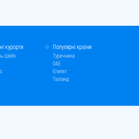
ні курорти
Популярні країни
ь-Шейх
Туреччина
ОАЕ
с
Єгипет
Таїланд