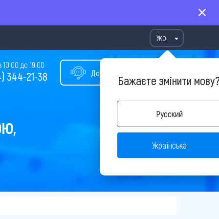
Укр
10:00 до 19:00
Допомога у виборі туру
) 344-21-38
Бажаєте змінити мову
Русский
ОЮ,
Українська