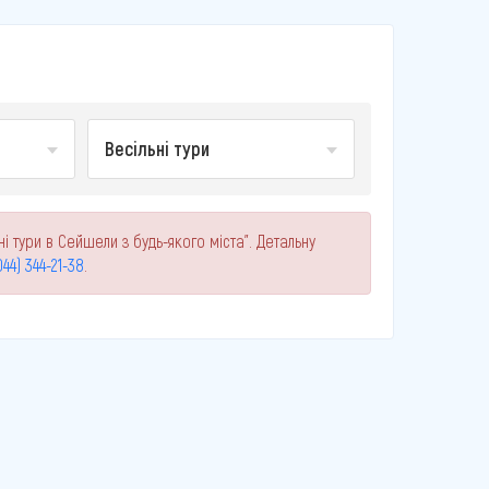
Весільні тури
і тури в Сейшели з будь-якого міста". Детальну
044) 344-21-38
.