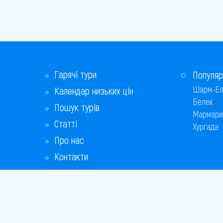
Гарячі тури
Популяр
Шарм-Ел
Календар низьких цін
Белек
Пошук турів
Мармари
Статті
Хургада
Про нас
Контакти
Бонусна програма
Відповіді на популярні питання