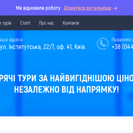
Ми відновили роботу
Дізнатися детальніше
 турів
Статті
Про нас
Контакти
аша адреса
Працюємо з 
ул. Інститутська, 22/7, оф. 41, Київ
+38 (044
РЯЧІ ТУРИ ЗА НАЙВИГІДНІШОЮ ЦІН
НЕЗАЛЕЖНО ВІД НАПРЯМКУ!