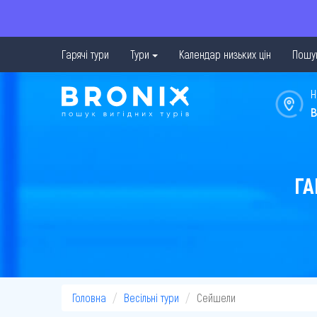
Гарячі тури
Тури
Календар низьких цін
Пошук
Н
в
ГА
Головна
Весільні тури
Сейшели