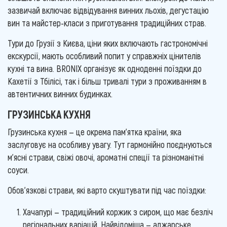
зазвичай включає відвідування винних льохів, дегустацію
вин та майстер-класи з приготування традиційних страв.
Тури до Грузії з Києва, ціни яких включають гастрономічні
екскурсії, мають особливий попит у справжніх цінителів
кухні та вина. BRONIX організує як одноденні поїздки до
Кахетії з Тбілісі, так і більш тривалі тури з проживанням в
автентичних винних будинках.
ГРУЗИНСЬКА КУХНЯ
Грузинська кухня — це окрема пам'ятка країни, яка
заслуговує на особливу увагу. Тут гармонійно поєднуються
м'ясні страви, свіжі овочі, ароматні спеції та різноманітні
соуси.
Обов'язкові страви, які варто скуштувати під час поїздки:
Хачапурі — традиційний коржик з сиром, що має безліч
регіональних варіацій. Найвідоміша — аджарське