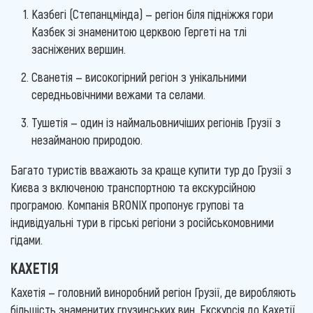
Казбегі (Степанцмінда) — регіон біля підніжжя гори
Казбек зі знаменитою церквою Гергеті на тлі
засніжених вершин.
Сванетія — високогірний регіон з унікальними
середньовічними вежами та селами.
Тушетія — один із наймальовничіших регіонів Грузії з
незайманою природою.
Багато туристів вважають за краще купити тур до Грузії з
Києва з включеною транспортною та екскурсійною
програмою. Компанія BRONIX пропонує групові та
індивідуальні тури в гірські регіони з російськомовними
гідами.
КАХЕТІЯ
Кахетія — головний виноробний регіон Грузії, де виробляють
більшість знаменитих грузинських вин. Екскурсія до Кахетії