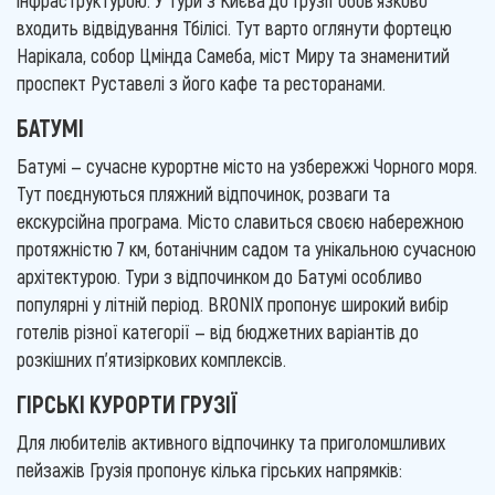
інфраструктурою. У тури з Києва до Грузії обов'язково
входить відвідування Тбілісі. Тут варто оглянути фортецю
Нарікала, собор Цмінда Самеба, міст Миру та знаменитий
проспект Руставелі з його кафе та ресторанами.
БАТУМІ
Батумі — сучасне курортне місто на узбережжі Чорного моря.
Тут поєднуються пляжний відпочинок, розваги та
екскурсійна програма. Місто славиться своєю набережною
протяжністю 7 км, ботанічним садом та унікальною сучасною
архітектурою. Тури з відпочинком до Батумі особливо
популярні у літній період. BRONIX пропонує широкий вибір
готелів різної категорії — від бюджетних варіантів до
розкішних п'ятизіркових комплексів.
ГІРСЬКІ КУРОРТИ ГРУЗІЇ
Для любителів активного відпочинку та приголомшливих
пейзажів Грузія пропонує кілька гірських напрямків: