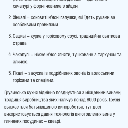
хачапурі у формі човника з яйцем.
Хінкалі — соковиті м'ясні галушки, які їдять руками за
особливими правилами.
Сациві — курка у горіховому соусі, традиційна святкова
страва.
Чакапулі — ніжне м'ясо ягняти, тушковане з тархуном та
аличею.
Пхалі — закуска із подрібнених овочів із волоськими
горіхами та спеціями.
Грузинська кухня відмінно поєднується з місцевими винами,
традиція виробництва яких налічує понад 8000 років. Грузія
вважається батьківщиною виноробства, тут досі
використовується давня технологія виготовлення вина у
глиняних посудинах — квеврі.