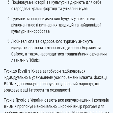
Поціновувачі історії та культури відкриють для себе
стародавні храми, фортеці та унікальні музеї.
Гурмани та поціновувачі вин будуть у захваті від
різноманітності кулінарних традицій та найдавнішої
культури виноробства.
Любителі спа та оздоровчого туризму зможуть
відвідати знамениті мінеральні джерела Боржомі та
Саїрме, а також насолодитися традиційними сірчаними
лазнями у Тбілісі.
Тури до Грузії з Києва автобусом підбираються
індивідуально з урахуванням усіх побажань клієнта. Фахівці
BRONIX допоможуть спланувати ідеальний маршрут, що
враховує ваші інтереси та можливості.
Тури в Грузію з України стають все популярнішими, і компанія
BRONIX пропонує максимально широкий вибір програм для
знайомства з цією гостинною країною. Незалежно від ваших