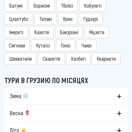
Батумі
Боржомі
Тбілісі
Кобулеті
Цхалтубо
Телаві
Урекі
Гудаурі
Імереті
Кахетія
Бакуріані
Мцхета
Сигнахи
Кутаїсі
Гоніо
Чакві
Шекветили
Сванетія
Казбегі
Квариати
ТУРИ В ГРУЗИЮ ПО МІСЯЦЯХ
Зима
Весна
Літо