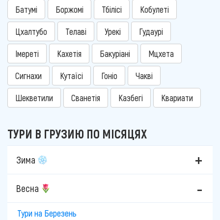
Батумі
Боржомі
Тбілісі
Кобулеті
Цхалтубо
Телаві
Урекі
Гудаурі
Імереті
Кахетія
Бакуріані
Мцхета
Сигнахи
Кутаїсі
Гоніо
Чакві
Шекветили
Сванетія
Казбегі
Квариати
ТУРИ В ГРУЗИЮ ПО МІСЯЦЯХ
Зима
Весна
Тури на Березень