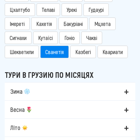
Цхалтубо
Телаві
Урекі
Гудаурі
Імереті
Кахетія
Бакуріані
Мцхета
Сигнахи
Кутаїсі
Гоніо
Чакві
Шекветили
Сванетія
Казбегі
Квариати
ТУРИ В ГРУЗИЮ ПО МІСЯЦЯХ
Зима
Весна
Літо