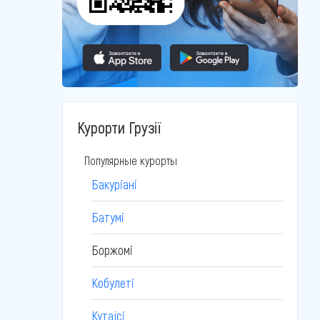
Курорти Грузії
Популярные курорты
Бакуріані
Батумі
Боржомі
Кобулеті
Кутаїсі