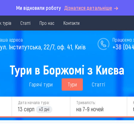
Ми відновили роботу
Дізнатися детальніше
 турів
Статті
Про нас
Контакти
аша адреса
Працюємо з 
ул. Інститутська, 22/7, оф. 41, Київ
+38 (044
Тури в Боржомі з Києва
Гарячі тури
Тури
Статті
Дата начала тура:
Тривалість:
13 серп
на 7-9 ночей
±3 дні