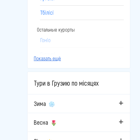
Тбілісі
Остальные курорты
Гоніо
Гудаурі
Показать ещё
Імереті
Тури в Грузию по місяцях
Казбегі
Кахетія
Зима
Квариати
Весна
Мцхета