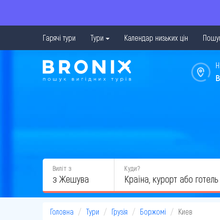
Гарячі тури
Тури
Календар низьких цін
Пошук
Н
в
Виліт з
Куди?
з Жешува
Головна
Тури
Грузія
Боржомі
Киев