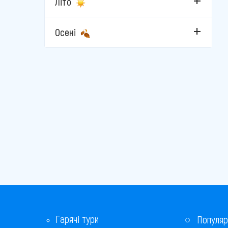
Літо
Сванетія
Сигнахи
Осені
Телаві
Урекі
Цхалтубо
Чакві
Шекветили
Гарячі тури
Популяр