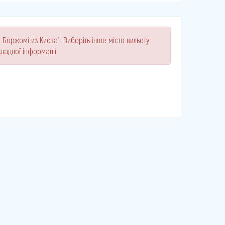
 Боржомі из Києва". Виберіть інше місто вильоту
ладної інформації