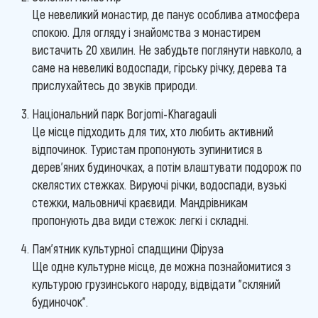
Це невеликий монастир, де панує особлива атмосфера
спокою. Для огляду і знайомства з монастирем
вистачить 20 хвилин. Не забудьте поглянути навколо, а
саме на невеликі водоспади, гірську річку, дерева та
прислухайтесь до звуків природи.
Національний парк Borjomi-Kharagauli
Це місце підходить для тих, хто любить активний
відпочинок. Туристам пропонують зупинитися в
дерев'яних будиночках, а потім влаштувати подорож по
скелястих стежках. Вируючі річки, водоспади, вузькі
стежки, мальовничі краєвиди. Мандрівникам
пропонують два види стежок: легкі і складні.
Пам'ятник культурної спадщини Фіруза
Ще одне культурне місце, де можна познайомитися з
культурою грузинського народу, відвідати "скляний
будиночок".