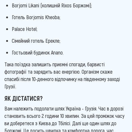
Borjomi Likani (колишній Rixos Боржомі);
Готель Borjomis Kheoba;
Palace Hotel;
Сімейний готель Ерекле;
Гостьовий будинок Anano.
Така поїздка залишить приємні спогади, барвисті
фотографії та зарядить вас енергією. Організм скаже
спасибі після 10-денного відпочинку на південному заході
Грузії.
ЯК ДІСТАТИСЯ?
Вам належить подолати шлях Україна - Грузія. Час в дорозі
становить всього 2 години 10 хвилин. За цей проміжок часу
ви доберетеся з Києва до Тбілісі. Далі ще один шлях до
Боржомі. Це досить швидка та комфортна дорога, час