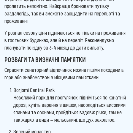
пролетить непомітно. Найкраще бронювати путівку
заздалегідь, так ви зможете заощадити на перельоті та
проживанні.
У розпал сезону ціни піднімаються не тільки на проживання
в гостьових будинках, але й на переліт. Рекомендуємо
планувати поїздку за 3-4 місяці до дати вильоту.
РОЗВАГИ ТА ВИЗНАЧНІ ПАМ'ЯТКИ
Скрасити санаторний відпочинок можна пішіми походами в
гори або знайомством з місцевими пам'ятками.
Borjomi Central Park
Невеликий парк для прогулянок: підніміться по канатній
дорозі, купіть варення з шишок, насолодіться високими
ялинами та соснами, пройдіться вздовж річки, там не
так жарко, а види — мальовничі, що дух захоплює.
Зелений монастир