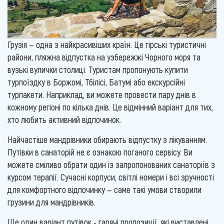
Грузія — одна з найкрасивіших країн. Це гірські туристичні
райони, пляжна відпустка на узбережжі Чорного моря та
вузькі вулички столиці. Туристам пропонують купити
турпоїздку в Боржомі, Тбілісі, Батумі або екскурсійні
турпакети. Наприклад, ви можете провести пару днів в
кожному регіоні по кілька днів. Це відмінний варіант для тих,
хто любить активний відпочинок.
Найчастіше мандрівники обирають відпустку з лікуванням.
Путівки в санаторій не є ознакою поганого сервісу. Ви
можете сміливо обрати один із запропонованих санаторіїв з
курсом терапії. Сучасні корпуси, світлі номери і всі зручності
для комфортного відпочинку — саме такі умови створили
грузини для мандрівників.
Ще один варіант путівок - гарячі пропозиції, які виставлені