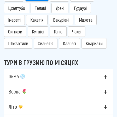
Цхалтубо
Телаві
Урекі
Гудаурі
Імереті
Кахетія
Бакуріані
Мцхета
Сигнахи
Кутаїсі
Гоніо
Чакві
Шекветили
Сванетія
Казбегі
Квариати
ТУРИ В ГРУЗИЮ ПО МІСЯЦЯХ
Зима
Весна
Літо