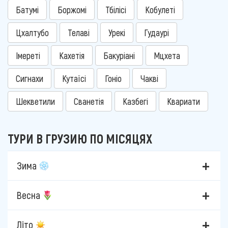
Батумі
Боржомі
Тбілісі
Кобулеті
Цхалтубо
Телаві
Урекі
Гудаурі
Імереті
Кахетія
Бакуріані
Мцхета
Сигнахи
Кутаїсі
Гоніо
Чакві
Шекветили
Сванетія
Казбегі
Квариати
ТУРИ В ГРУЗИЮ ПО МІСЯЦЯХ
Зима
Весна
Літо