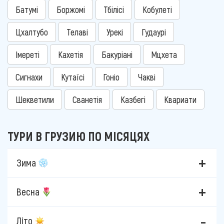
Батумі
Боржомі
Тбілісі
Кобулеті
Цхалтубо
Телаві
Урекі
Гудаурі
Імереті
Кахетія
Бакуріані
Мцхета
Сигнахи
Кутаїсі
Гоніо
Чакві
Шекветили
Сванетія
Казбегі
Квариати
ТУРИ В ГРУЗИЮ ПО МІСЯЦЯХ
Зима
Весна
Літо