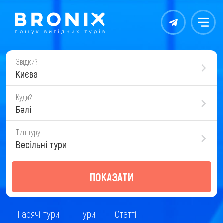
Контакты
Меню
Звідки?
Києва
Куди?
Балі
Тип туру
Весільні тури
ПОКАЗАТИ
Гарячі тури
Тури
Статті