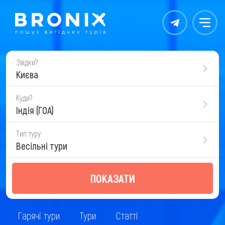
Контакты
Меню
Звідки?
Києва
Куди?
Індія (ГОА)
Тип туру
Весільні тури
ПОКАЗАТИ
Гарячі тури
Тури
Статті