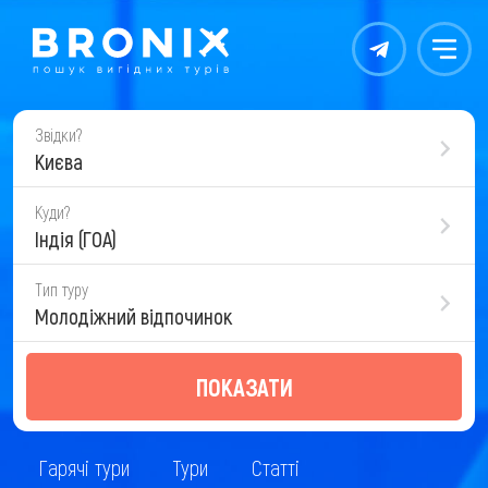
Контакты
Меню
Звідки?
Києва
Куди?
Індія (ГОА)
Тип туру
Молодіжний відпочинок
ПОКАЗАТИ
Гарячі тури
Тури
Статті