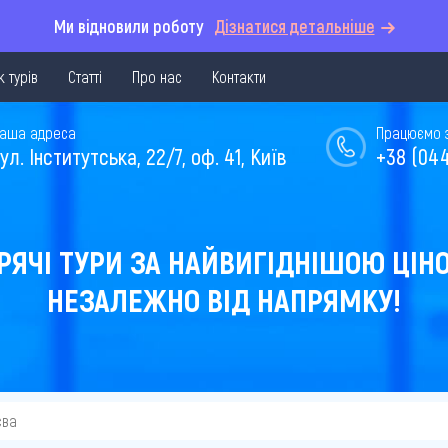
Ми відновили роботу
Дізнатися детальніше
 турів
Статті
Про нас
Контакти
аша адреса
Працюємо з 
ул. Інститутська, 22/7, оф. 41, Київ
+38 (044
РЯЧІ ТУРИ ЗА НАЙВИГІДНІШОЮ ЦІН
НЕЗАЛЕЖНО ВІД НАПРЯМКУ!
єва