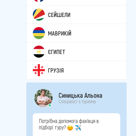
СЕЙШЕЛИ
МАВРИКІЙ
ЄГИПЕТ
ГРУЗІЯ
Синицька Альона
Спеціаліст з туризму
Потрібна допомога фахівця в
підборі туру?