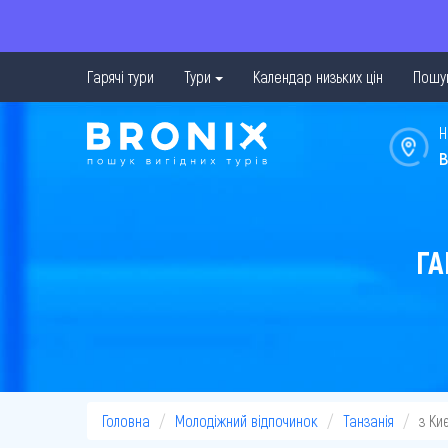
Гарячі тури
Тури
Календар низьких цін
Пошук
Н
в
ГА
Головна
Молодіжний відпочинок
Танзанія
з Ки