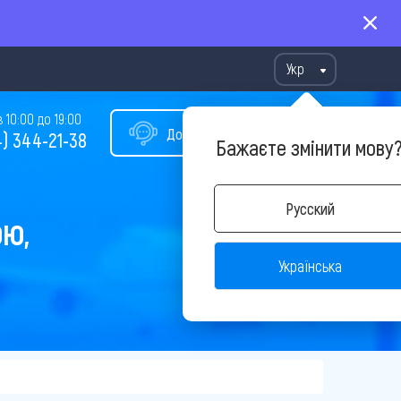
Укр
10:00 до 19:00
Допомога у виборі туру
) 344-21-38
Бажаєте змінити мову
Русский
ОЮ,
Українська