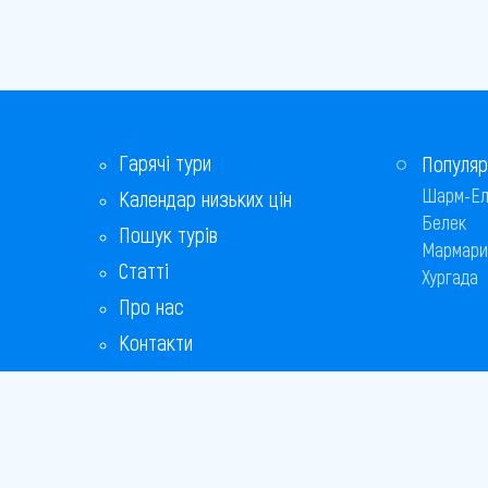
Гарячі тури
Популяр
Шарм-Ел
Календар низьких цін
Белек
Пошук турів
Мармари
Статті
Хургада
Про нас
Контакти
Бонусна програма
Відповіді на популярні питання