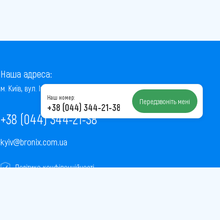
Наша адреса:
м. Київ, вул. Інститутська, 22/7, оф. 41
Наш номер:
Передзвоніть мені
+38 (044) 344-21-38
+38 (044) 344-21-38
kyiv@bronix.com.ua
Політика конфіденційності
Пользовательское соглашение
Публічна оферта
Карта сайту