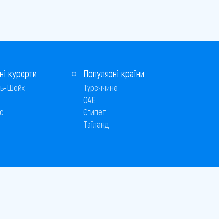
ні курорти
Популярні країни
ь-Шейх
Туреччина
ОАЕ
с
Єгипет
Таїланд