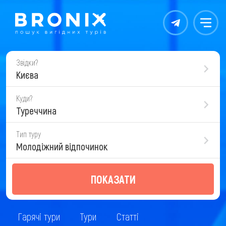
Контакты
Меню
Звідки?
Києва
Куди?
Туреччина
Тип туру
Молодіжний відпочинок
ПОКАЗАТИ
Гарячі тури
Тури
Статті