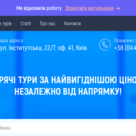
Ми відновили роботу
Дізнатися детальніше
 турів
Статті
Про нас
Контакти
аша адреса
Працюємо з 
ул. Інститутська, 22/7, оф. 41, Київ
+38 (044
РЯЧІ ТУРИ ЗА НАЙВИГІДНІШОЮ ЦІН
НЕЗАЛЕЖНО ВІД НАПРЯМКУ!
 Києва