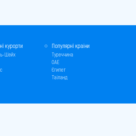
ні курорти
Популярні країни
ь-Шейх
Туреччина
ОАЕ
с
Єгипет
Таїланд