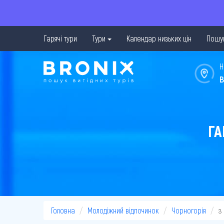
Гарячі тури
Тури
Календар низьких цін
Пошук
Н
в
ГА
Головна
Молодіжний відпочинок
Чорногорія
з