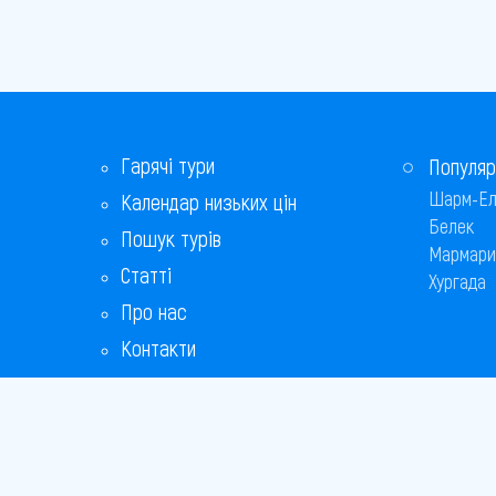
Гарячі тури
Популяр
Шарм-Ел
Календар низьких цін
Белек
Пошук турів
Мармари
Статті
Хургада
Про нас
Контакти
Бонусна програма
Відповіді на популярні питання