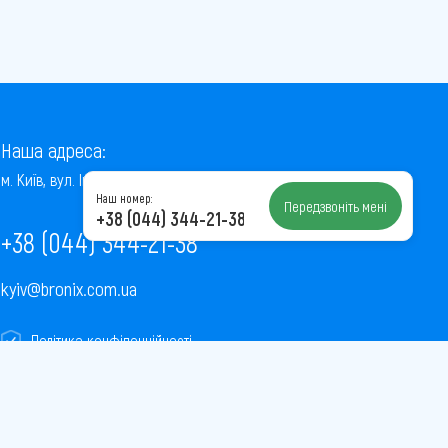
Наша адреса:
м. Київ, вул. Інститутська, 22/7, оф. 41
Наш номер:
Передзвоніть мені
+38 (044) 344-21-38
+38 (044) 344-21-38
kyiv@bronix.com.ua
Політика конфіденційності
Пользовательское соглашение
Публічна оферта
Карта сайту