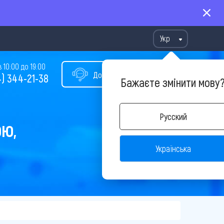
Укр
10:00 до 19:00
Допомога у виборі туру
) 344-21-38
Бажаєте змінити мову
Русский
ОЮ,
Українська