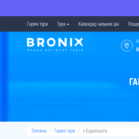
Гарячі тури
Тури
Календар низьких цін
Пошук
Н
в
ГА
Головна
Гарячі тури
з Будапешта