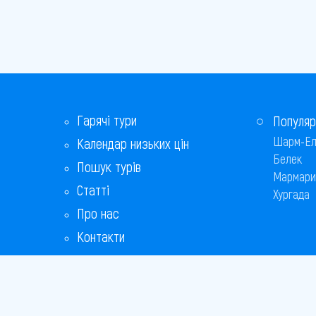
Гарячі тури
Популяр
Шарм-Ел
Календар низьких цін
Белек
Пошук турів
Мармари
Статті
Хургада
Про нас
Контакти
Бонусна програма
Відповіді на популярні питання