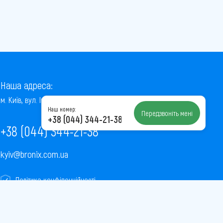
Наша адреса:
м. Київ, вул. Інститутська, 22/7, оф. 41
Наш номер:
Передзвоніть мені
+38 (044) 344-21-38
+38 (044) 344-21-38
kyiv@bronix.com.ua
Політика конфіденційності
Пользовательское соглашение
Публічна оферта
Карта сайту