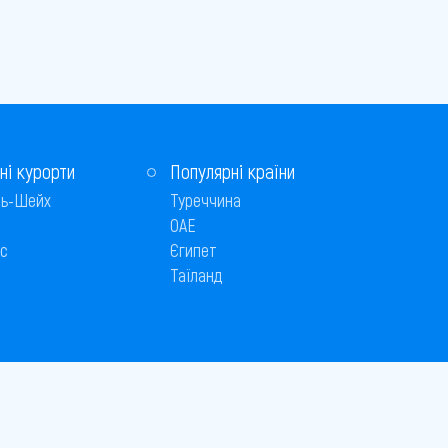
ні курорти
Популярні країни
ь-Шейх
Туреччина
ОАЕ
с
Єгипет
Таїланд