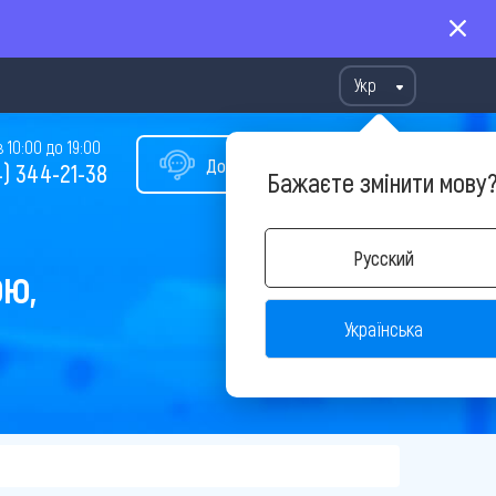
Укр
10:00 до 19:00
Допомога у виборі туру
) 344-21-38
Бажаєте змінити мову
Русский
ОЮ,
Українська