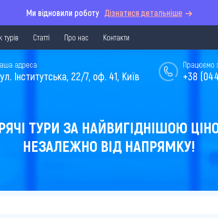
Ми відновили роботу
Дізнатися детальніше
 турів
Статті
Про нас
Контакти
аша адреса
Працюємо з 
ул. Інститутська, 22/7, оф. 41, Київ
+38 (044
РЯЧІ ТУРИ ЗА НАЙВИГІДНІШОЮ ЦІН
НЕЗАЛЕЖНО ВІД НАПРЯМКУ!