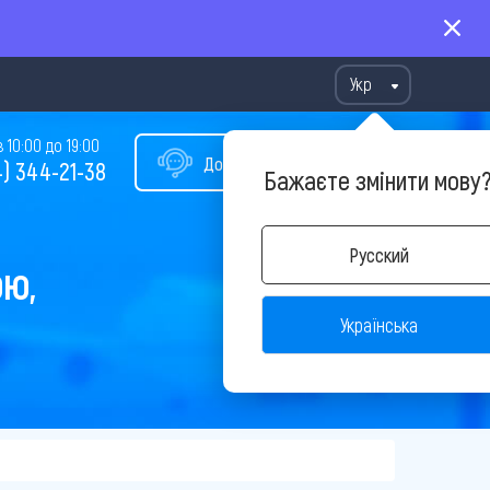
Укр
10:00 до 19:00
Допомога у виборі туру
) 344-21-38
Бажаєте змінити мову
Русский
ОЮ,
Українська