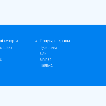
ні курорти
Популярні країни
ь-Шейх
Туреччина
ОАЕ
с
Єгипет
Таїланд