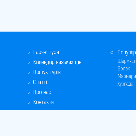
Гарячі тури
Популяр
Шарм-Ел
Календар низьких цін
Белек
Пошук турів
Мармари
Статті
Хургада
Про нас
Контакти
Бонусна програма
Відповіді на популярні питання