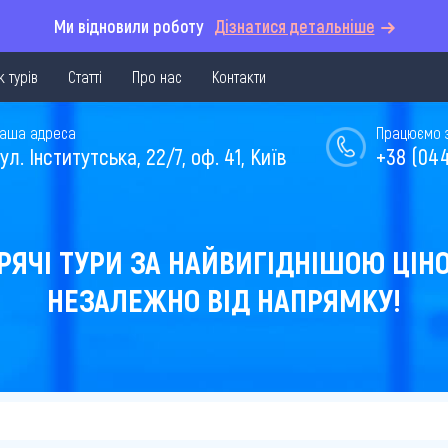
Ми відновили роботу
Дізнатися детальніше
 турів
Статті
Про нас
Контакти
аша адреса
Працюємо з 
ул. Інститутська, 22/7, оф. 41, Київ
+38 (044
РЯЧІ ТУРИ ЗА НАЙВИГІДНІШОЮ ЦІН
НЕЗАЛЕЖНО ВІД НАПРЯМКУ!