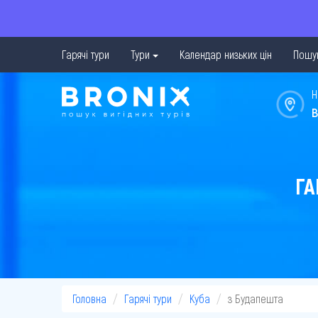
Гарячі тури
Тури
Календар низьких цін
Пошук
Н
в
ГА
Головна
Гарячі тури
Куба
з Будапешта