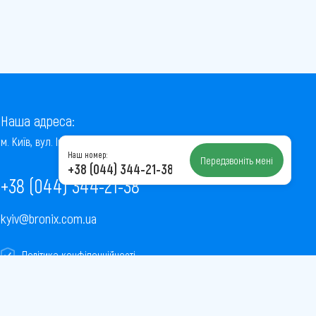
Наша адреса:
м. Київ, вул. Інститутська, 22/7, оф. 41
Наш номер:
Передзвоніть мені
+38 (044) 344-21-38
+38 (044) 344-21-38
kyiv@bronix.com.ua
Політика конфіденційності
Пользовательское соглашение
Публічна оферта
Карта сайту