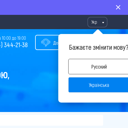
Укр
10:00 до 19:00
Допомога у виборі туру
) 344-21-38
Бажаєте змінити мову
Русский
ОЮ,
Українська