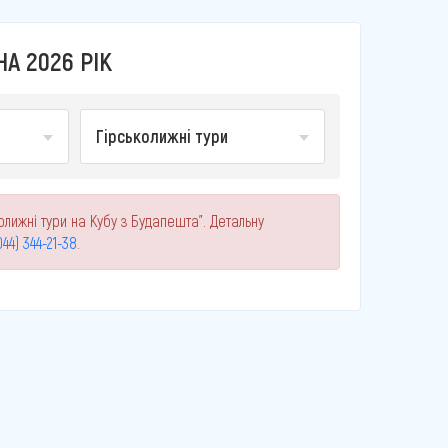
А 2026 РІК
Гірськолижні тури
олижні тури на Кубу з Будапешта". Детальну
044) 344-21-38
.