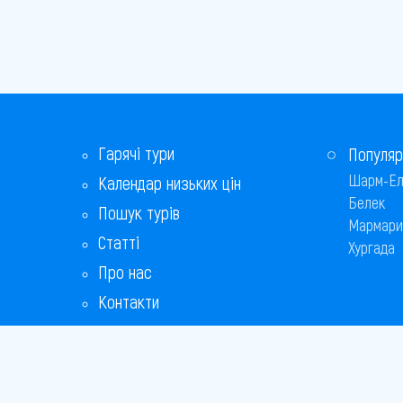
Гарячі тури
Популяр
Шарм-Ел
Календар низьких цін
Белек
Пошук турів
Мармари
Статті
Хургада
Про нас
Контакти
Бонусна програма
Відповіді на популярні питання