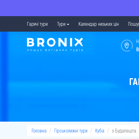
Гарячі тури
Тури
Календар низьких цін
Пошук
Н
в
ГА
Головна
Гірськолижні тури
Куба
з Будапешта