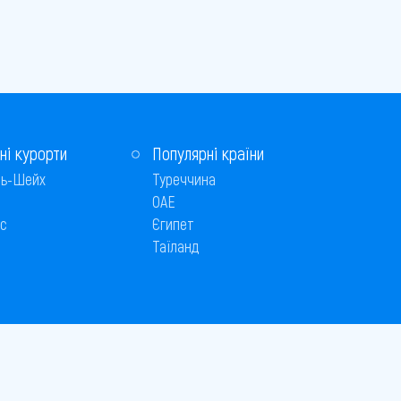
ні курорти
Популярні країни
ь-Шейх
Туреччина
ОАЕ
с
Єгипет
Таїланд