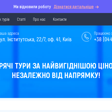
Ми відновили роботу
Дізнатися детальніше
 турів
Статті
Про нас
Контакти
аша адреса
Працюємо з 
ул. Інститутська, 22/7, оф. 41, Київ
+38 (044
РЯЧІ ТУРИ ЗА НАЙВИГІДНІШОЮ ЦІН
НЕЗАЛЕЖНО ВІД НАПРЯМКУ!