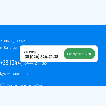
Наша адреса:
м. Київ, вул. Інститутська, 22/7, оф. 41
Наш номер:
Передзвоніть мені
+38 (044) 344-21-38
+38 (044) 344-21-38
kyiv@bronix.com.ua
Політика конфіденційності
Пользовательское соглашение
Публічна оферта
Карта сайту