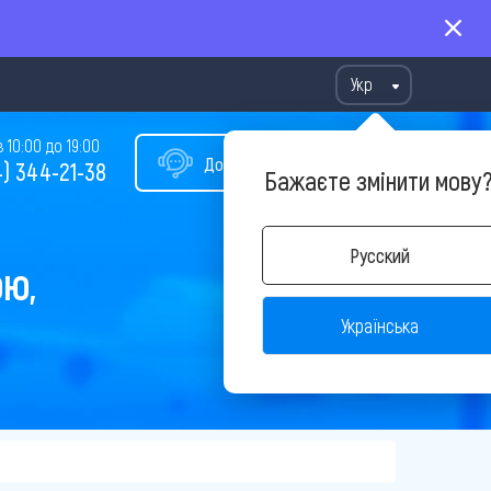
Укр
10:00 до 19:00
Допомога у виборі туру
) 344-21-38
Бажаєте змінити мову
Русский
ОЮ,
Українська