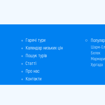
Гарячі тури
Популяр
Шарм-Ел
Календар низьких цін
Белек
Пошук турів
Мармари
Статті
Хургада
Про нас
Контакти
Бонусна програма
Відповіді на популярні питання