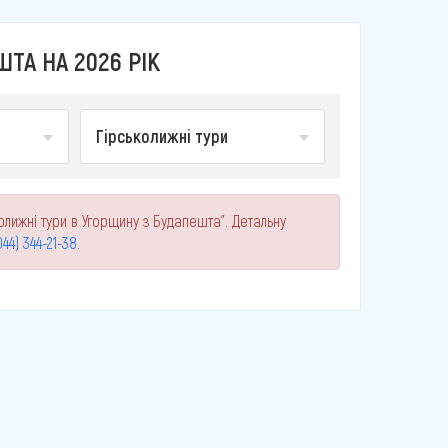
ТА НА 2026 РІК
Гірськолижні тури
олижні тури в Угорщину з Будапешта". Детальну
044) 344-21-38
.