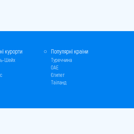
ні курорти
Популярні країни
ь-Шейх
Туреччина
ОАЕ
с
Єгипет
Таїланд