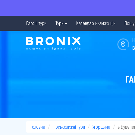
Гарячі тури
Тури
Календар низьких цін
Пошук
Н
в
ГА
Головна
Гірськолижні тури
Угорщина
з Будапе