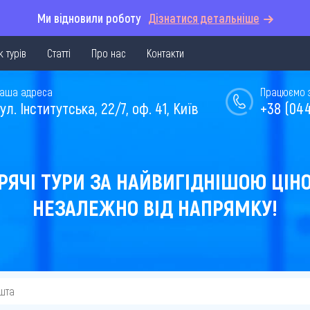
Ми відновили роботу
Дізнатися детальніше
 турів
Статті
Про нас
Контакти
аша адреса
Працюємо з 
ул. Інститутська, 22/7, оф. 41, Київ
+38 (044
РЯЧІ ТУРИ ЗА НАЙВИГІДНІШОЮ ЦІН
НЕЗАЛЕЖНО ВІД НАПРЯМКУ!
шта