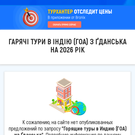
ГАРЯЧІ ТУРИ В ІНДІЮ (ГОА) З ҐДАНСЬКА
НА 2026 РІК
К сожалению, на сайте нет опубликованных
предложений по запросу
"Горящие туры в Индию (ГОА)
из Ґданська"
. Подробную информацию по данному