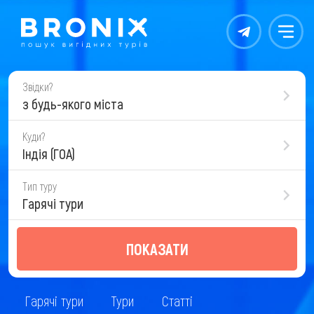
Контакты
Меню
Звідки?
з будь-якого міста
Куди?
Індія (ГОА)
Тип туру
Гарячі тури
ПОКАЗАТИ
Гарячі тури
Тури
Статті