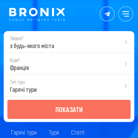
Контакты
Меню
Звідки?
з будь-якого міста
Куди?
Франція
Тип туру
Гарячі тури
ПОКАЗАТИ
Гарячі тури
Тури
Статті