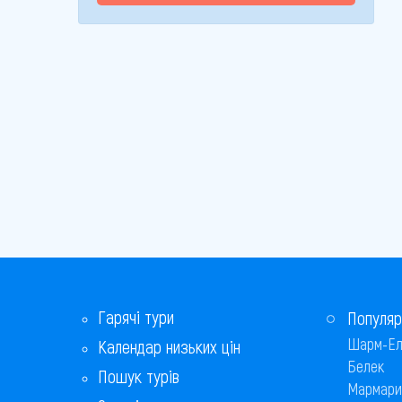
Гарячі тури
Популяр
Шарм-Ел
Календар низьких цін
Белек
Пошук турів
Мармари