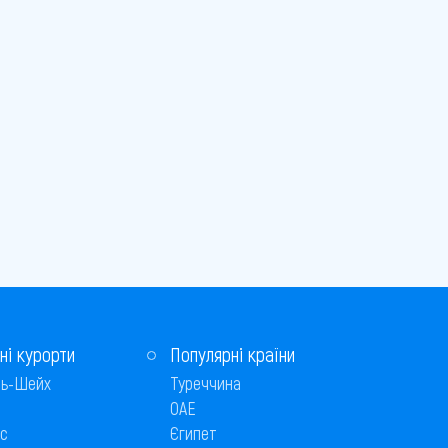
ні курорти
Популярні країни
ь-Шейх
Туреччина
ОАЕ
с
Єгипет