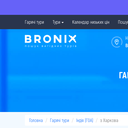
Гарячі тури
Тури
Календар низьких цін
Пошук
Н
в
ГА
Головна
Гарячі тури
Індія (ГОА)
з Харкова