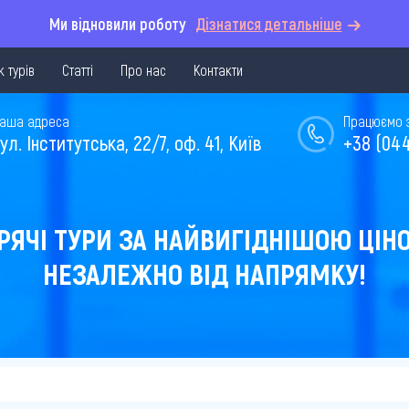
Ми відновили роботу
Дізнатися детальніше
 турів
Статті
Про нас
Контакти
аша адреса
Працюємо з 
ул. Інститутська, 22/7, оф. 41, Київ
+38 (044
РЯЧІ ТУРИ ЗА НАЙВИГІДНІШОЮ ЦІН
НЕЗАЛЕЖНО ВІД НАПРЯМКУ!