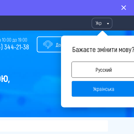
Укр
10:00 до 19:00
Допомога у виборі туру
) 344-21-38
Бажаєте змінити мову
Русский
ОЮ,
Українська