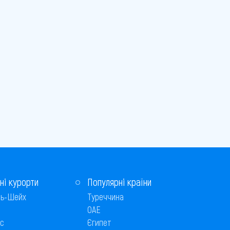
ні курорти
Популярні країни
ь-Шейх
Туреччина
ОАЕ
с
Єгипет