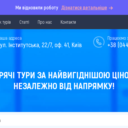
Ми відновили роботу
Дізнатися детальніше
 турів
Статті
Про нас
Контакти
аша адреса
Працюємо з 
ул. Інститутська, 22/7, оф. 41, Київ
+38 (044
РЯЧІ ТУРИ ЗА НАЙВИГІДНІШОЮ ЦІН
НЕЗАЛЕЖНО ВІД НАПРЯМКУ!
а