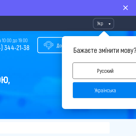
Укр
10:00 до 19:00
Допомога у виборі туру
) 344-21-38
Бажаєте змінити мову
Русский
ОЮ,
Українська