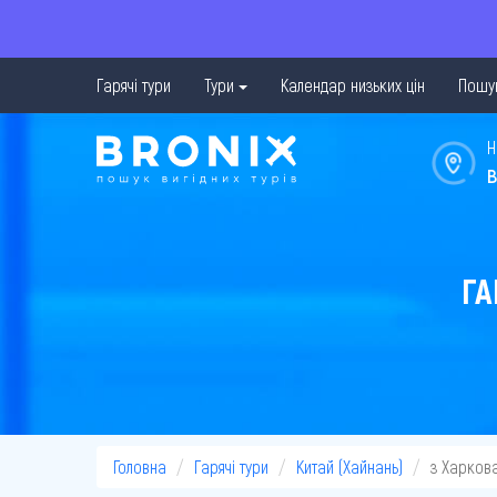
Гарячі тури
Тури
Календар низьких цін
Пошук
Н
в
ГА
Головна
Гарячі тури
Китай (Хайнань)
з Харков