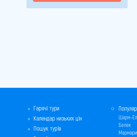
Гарячі тури
Популяр
Шарм-Ел
Календар низьких цін
Белек
Пошук турів
Мармари