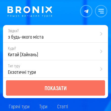
Контакты
Меню
Звідки?
з будь-якого міста
Куди?
Китай (Хайнань)
Тип туру
Екзотичні тури
ПОКАЗАТИ
Гарячі тури
Тури
Статті