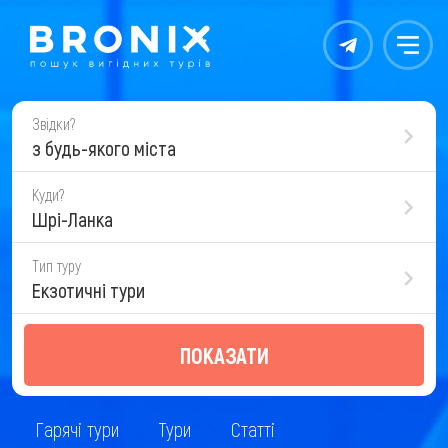
Контакты
Меню
Звідки?
з будь-якого міста
Куди?
Шрі-Ланка
Тип туру
Екзотичні тури
ПОКАЗАТИ
Гарячі тури
Тури
Статті